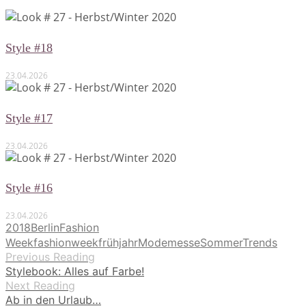
Style #18
23.04.2026
Style #17
23.04.2026
Style #16
23.04.2026
2018
Berlin
Fashion
Week
fashionweek
frühjahr
Modemesse
Sommer
Trends
Previous Reading
Stylebook: Alles auf Farbe!
Next Reading
Ab in den Urlaub…