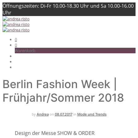
Öffnungszeiten: Di-Fr 10.00-18.30 Uhr und Sa 10.00-16.00
Uhr
0
0
Warenkorb
Berlin Fashion Week |
Frühjahr/Sommer 2018
by
on
in
Andrea
08.07.2017
Mode und Trends
Design der Messe SHOW & ORDER