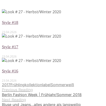
Style #18
23.04.2026
Style #17
23.04.2026
Style #16
23.04.2026
2017
Frühling
kollektion
label
Sommer
weiß
Previous Reading
Berlin Fashion Week | Frühjahr/Sommer 2018
Next Reading
Bluse und Jeans…alles andere als langweilig