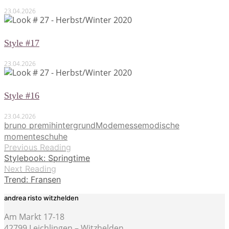
23.04.2026
Style #17
23.04.2026
Style #16
23.04.2026
bruno premi
hintergrund
Modemesse
modische
momente
schuhe
Previous Reading
Stylebook: Springtime
Next Reading
Trend: Fransen
andrea risto witzhelden
Am Markt 17-18
42799 Leichlingen – Witzhelden