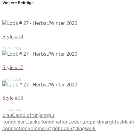
Weitere Beiträge
Style #18
23.04.2026
Style #17
23.04.2026
Style #16
23.04.2026
blau
Cambio
frühjahr
gut
kombiniert
Jacke
Kombination
Leder
Leopard
margittes
Must
connection
Sommer
Stylebook
Styling
weiß