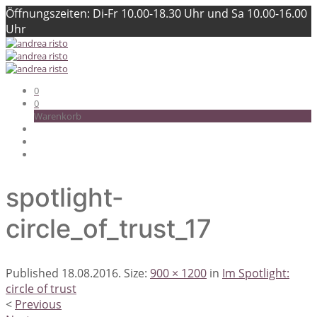
Öffnungszeiten: Di-Fr 10.00-18.30 Uhr und Sa 10.00-16.00
Uhr
0
0
Warenkorb
spotlight-
circle_of_trust_17
Published
18.08.2016
. Size:
900 × 1200
in
Im Spotlight:
circle of trust
<
Previous