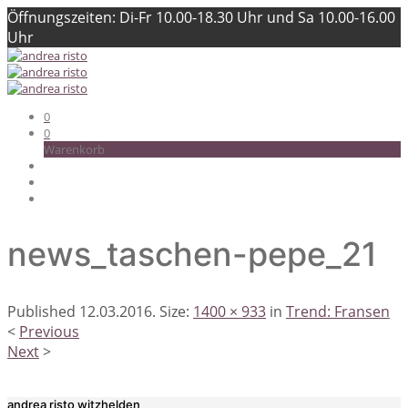
Öffnungszeiten: Di-Fr 10.00-18.30 Uhr und Sa 10.00-16.00
Uhr
0
0
Warenkorb
news_taschen-pepe_21
Published
12.03.2016
. Size:
1400 × 933
in
Trend: Fransen
<
Previous
Next
>
andrea risto witzhelden