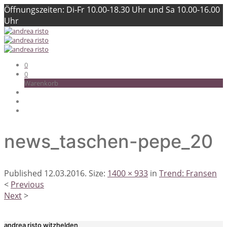
Öffnungszeiten: Di-Fr 10.00-18.30 Uhr und Sa 10.00-16.00
Uhr
0
0
Warenkorb
news_taschen-pepe_20
Published
12.03.2016
. Size:
1400 × 933
in
Trend: Fransen
<
Previous
Next
>
andrea risto witzhelden