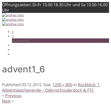
Öffnungszeiten: Di-Fr 10.00-18.30 Uhr und Sa 10.00-16.00
Uhr
0
0
Warenkorb
advent1_6
Published
03.12.2015
. Size:
1200 × 800
in
Rückblick: 1.
Adventswochenende – Odernichtoderdoch & FTC
<
Previous
Next
>