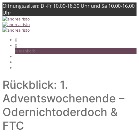
Öffnungszeiten: Di-Fr 10.00-18.30 Uhr und Sa 10.00-16.00
Uhr
0
0
Warenkorb
Rückblick: 1.
Adventswochenende –
Odernichtoderdoch &
FTC