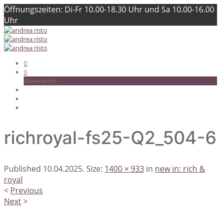
Öffnungszeiten: Di-Fr 10.00-18.30 Uhr und Sa 10.00-16.00
Uhr
0
0
Warenkorb
richroyal-fs25-Q2_504-6
Published
10.04.2025
. Size:
1400 × 933
in
new in: rich &
royal
<
Previous
Next
>