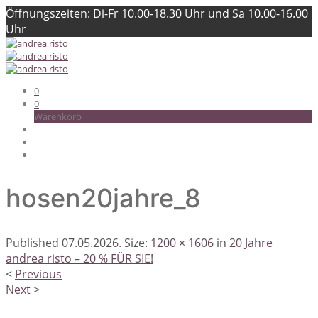
Öffnungszeiten: Di-Fr 10.00-18.30 Uhr und Sa 10.00-16.00
Uhr
0
0
Warenkorb
hosen20jahre_8
Published
07.05.2026
. Size:
1200 × 1606
in
20 Jahre
andrea risto – 20 % FÜR SIE!
<
Previous
Next
>