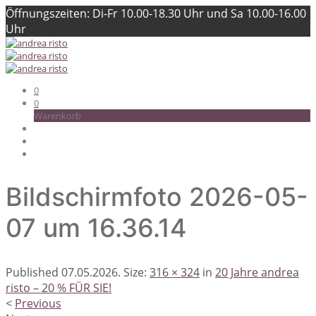
Öffnungszeiten: Di-Fr 10.00-18.30 Uhr und Sa 10.00-16.00
Uhr
0
0
Warenkorb
Bildschirmfoto 2026-05-
07 um 16.36.14
Published
07.05.2026
. Size:
316 × 324
in
20 Jahre andrea
risto – 20 % FÜR SIE!
<
Previous