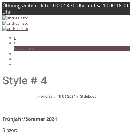
Öffnungszeiten: Di-Fr 10.00-18.30 Uhr und Sa 10.00-16.00
Uhr
0
0
Warenkorb
Style # 4
by
on
in
Andrea
11.04.2024
Stylebook
Frühjahr/Sommer 2024
Blazer: