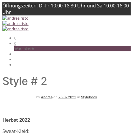
Öffnungszeiten: Di-Fr 10.00-18.30 Uhr und Sa 10.00-16.00
Uhr
0
0
Warenkorb
Style # 2
by
on
in
Andrea
28.07.2022
Stylebook
Herbst 2022
Sweat-Kleid: