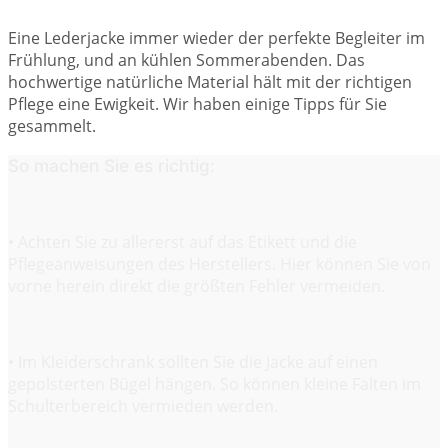
Eine Lederjacke immer wieder der perfekte Begleiter im
Frühlung, und an kühlen Sommerabenden. Das
hochwertige natürliche Material hält mit der richtigen
Pflege eine Ewigkeit. Wir haben einige Tipps für Sie
gesammelt.
So machen Sie es richtig:
• Achten Sie zu allererst auf das Etikett und die
Pflegeanweisungen des Herstellers. Hier können Sie von
vorne herein direkt die größten Fehler vermeiden.
• Im Kleiderschrank sollten Sie die Jacke auf einen
gepolsterten Bügel hängen. So können kleine Falten im
Schulterbereich vermieden werden.