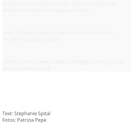
trocknen Sie sie einfach an der Luft. Hier sollten Sie
direkte Sonneneinstrahlung vermeiden.
• Beschichtetes Leder können Sie dann mit einem
feuchten Lappen reinigen.
• Wenn Sie nicht weiter wissen: Bringen Sie die Jacke in
eine Spezialreinigung.
Text: Stephanie Spital
Fotos: Patrizia Pepe