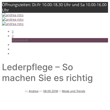
Öffnungszeiten: Di-Fr 10.00-18.30 Uhr und Sa 10.00-16.00
Uhr
0
0
Warenkorb
Lederpflege – So
machen Sie es richtig
by
on
in
Andrea
08.05.2018
Mode und Trends