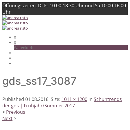
Öffnungszeiten: Di-Fr 10.00-18.30 Uhr und Sa 10.00-16.00
Uhr
0
0
Warenkorb
gds_ss17_3087
Published
01.08.2016
. Size:
1011 × 1200
in
Schuhtrends
der gds | Frühjahr/Sommer 2017
<
Previous
Next
>