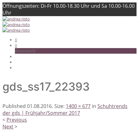
Öffnungszeiten: Di-Fr 10.00-18.30 Uhr und Sa 10.00-16.00
Uhr
0
0
Warenkorb
gds_ss17_22393
Published
01.08.2016
. Size:
1400 × 677
in
Schuhtrends
der gds | Frühjahr/Sommer 2017
<
Previous
Next
>