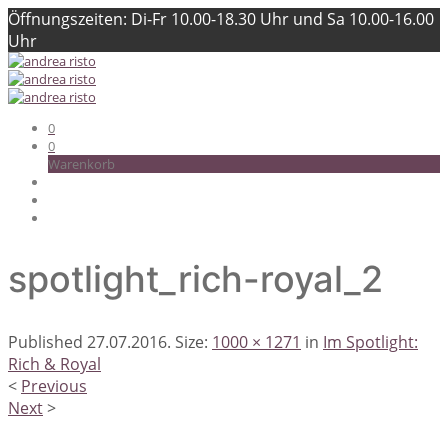
Öffnungszeiten: Di-Fr 10.00-18.30 Uhr und Sa 10.00-16.00
Uhr
0
0
Warenkorb
spotlight_rich-royal_2
Published
27.07.2016
. Size:
1000 × 1271
in
Im Spotlight:
Rich & Royal
<
Previous
Next
>