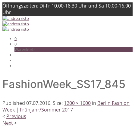
Öffnungszeiten: Di-Fr 10.00-18.30 Uhr und Sa 10.00-16.00
Uhr
0
0
Warenkorb
FashionWeek_SS17_845
Published
07.07.2016
. Size:
1200 × 1600
in
Berlin Fashion
Week | Frühjahr/Sommer 2017
<
Previous
Next
>