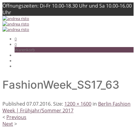
Öffnungszeiten: Di-Fr 10.00-18.30 Uhr und Sa 10.00-16.00
Uhr
0
0
Warenkorb
FashionWeek_SS17_63
Published
07.07.2016
. Size:
1200 × 1600
in
Berlin Fashion
Week | Frühjahr/Sommer 2017
<
Previous
Next
>