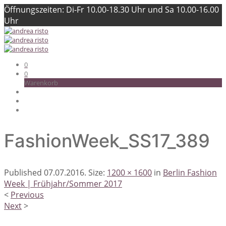
Öffnungszeiten: Di-Fr 10.00-18.30 Uhr und Sa 10.00-16.00
Uhr
0
0
Warenkorb
FashionWeek_SS17_389
Published
07.07.2016
. Size:
1200 × 1600
in
Berlin Fashion
Week | Frühjahr/Sommer 2017
<
Previous
Next
>