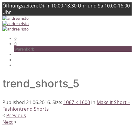
Öffnungszeiten: Di-Fr 10.00-18.30 Uhr und Sa 10.00-16.00
Uhr
0
0
Warenkorb
trend_shorts_5
Published
21.06.2016
. Size:
1067 × 1600
in
Make it Short –
Fashiontrend Shorts
<
Previous
Next
>