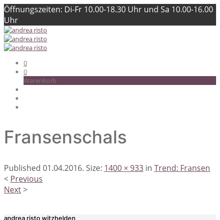
Öffnungszeiten: Di-Fr 10.00-18.30 Uhr und Sa 10.00-16.00
Uhr
0
0
Warenkorb
Fransenschals
Published
01.04.2016
. Size:
1400 × 933
in
Trend: Fransen
<
Previous
Next
>
andrea risto witzhelden