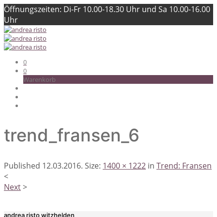
Öffnungszeiten: Di-Fr 10.00-18.30 Uhr und Sa 10.00-16.00
Uhr
0
0
Warenkorb
trend_fransen_6
Published
12.03.2016
. Size:
1400 × 1222
in
Trend: Fransen
<
Next
>
andrea risto witzhelden