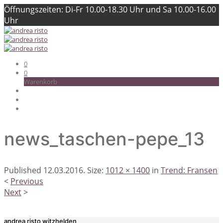
Öffnungszeiten: Di-Fr 10.00-18.30 Uhr und Sa 10.00-16.00
Uhr
0
0
Warenkorb
news_taschen-pepe_13
Published
12.03.2016
. Size:
1012 × 1400
in
Trend: Fransen
<
Previous
Next
>
andrea risto witzhelden