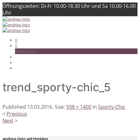
Öffnungszeiten: Di-Fr 10.00-18.30 Uhr und Sa 10.00-16.00
Uhr
0
0
Warenkorb
trend_sporty-chic_5
Published
13.03.2016
. Size:
938 × 1400
in
Sporty-Chic
<
Previous
Next
>
andrea risto witzhelden