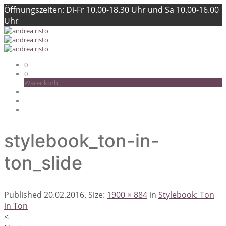
Öffnungszeiten: Di-Fr 10.00-18.30 Uhr und Sa 10.00-16.00
Uhr
0
0
Warenkorb
stylebook_ton-in-
ton_slide
Published
20.02.2016
. Size:
1900 × 884
in
Stylebook: Ton
in Ton
<