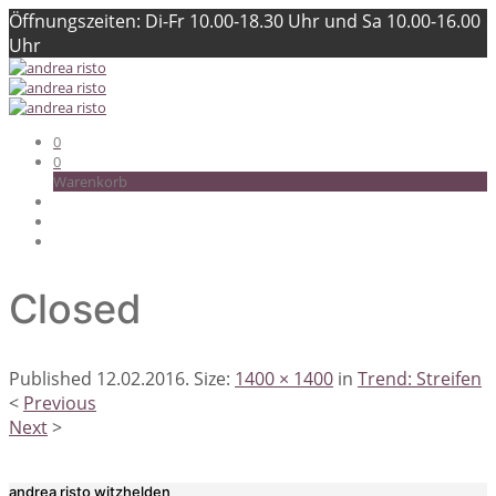
Öffnungszeiten: Di-Fr 10.00-18.30 Uhr und Sa 10.00-16.00
Uhr
0
0
Warenkorb
Closed
Published
12.02.2016
. Size:
1400 × 1400
in
Trend: Streifen
<
Previous
Next
>
andrea risto witzhelden