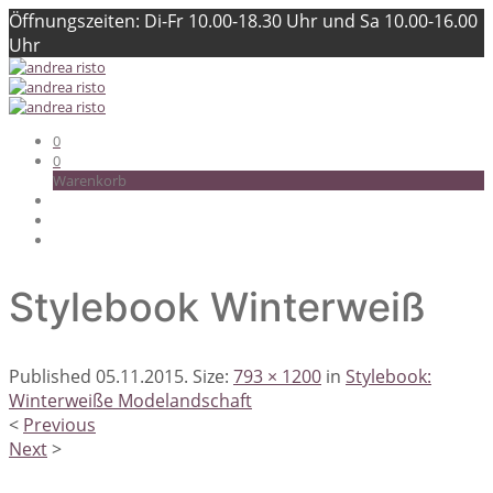
Öffnungszeiten: Di-Fr 10.00-18.30 Uhr und Sa 10.00-16.00
Uhr
0
0
Warenkorb
Stylebook Winterweiß
Published
05.11.2015
. Size:
793 × 1200
in
Stylebook:
Winterweiße Modelandschaft
<
Previous
Next
>