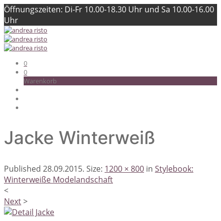
Öffnungszeiten: Di-Fr 10.00-18.30 Uhr und Sa 10.00-16.00
Uhr
0
0
Warenkorb
Jacke Winterweiß
Published
28.09.2015
. Size:
1200 × 800
in
Stylebook:
Winterweiße Modelandschaft
<
Next
>