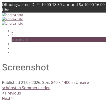
Öffnungszeiten: Di-Fr 10.00-18.30 Uhr und Sa 10.00-16.00
Uhr
0
0
Warenkorb
Screenshot
Published
21.05.2026
. Size:
840 × 1400
in
Unsere
schönsten Sommerkleider
<
Previous
Next
>