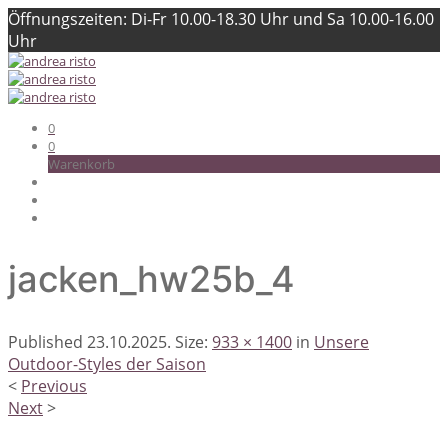
Öffnungszeiten: Di-Fr 10.00-18.30 Uhr und Sa 10.00-16.00
Uhr
0
0
Warenkorb
jacken_hw25b_4
Published
23.10.2025
. Size:
933 × 1400
in
Unsere
Outdoor-Styles der Saison
<
Previous
Next
>