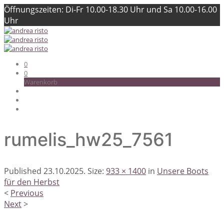
Öffnungszeiten: Di-Fr 10.00-18.30 Uhr und Sa 10.00-16.00
Uhr
0
0
Warenkorb
rumelis_hw25_7561
Published
23.10.2025
. Size:
933 × 1400
in
Unsere Boots
für den Herbst
<
Previous
Next
>