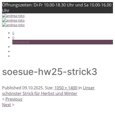
Öffnungszeiten: Di-Fr 10.00-18.30 Uhr und Sa 10.00-16.00
Uhr
0
0
Warenkorb
soesue-hw25-strick3
Published
09.10.2025
. Size:
1050 × 1400
in
Unser
schönster Strick für Herbst und Winter
<
Previous
Next
>