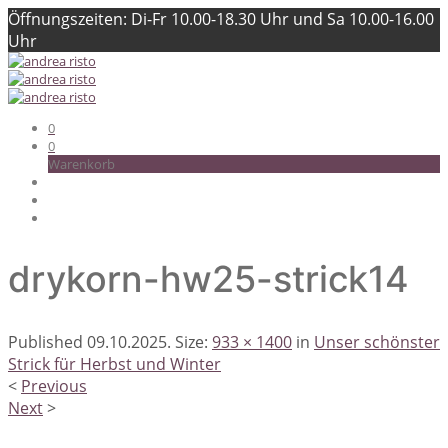
Öffnungszeiten: Di-Fr 10.00-18.30 Uhr und Sa 10.00-16.00
Uhr
0
0
Warenkorb
drykorn-hw25-strick14
Published
09.10.2025
. Size:
933 × 1400
in
Unser schönster
Strick für Herbst und Winter
<
Previous
Next
>