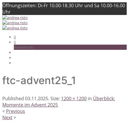
Öffnungszeiten: Di-Fr 10.00-18.30 Uhr und Sa 10.00-16.00
Uhr
0
0
Warenkorb
ftc-advent25_1
Published
03.11.2025
. Size:
1200 × 1200
in
Überblick:
Momente im Advent 2025
<
Previous
Next
>