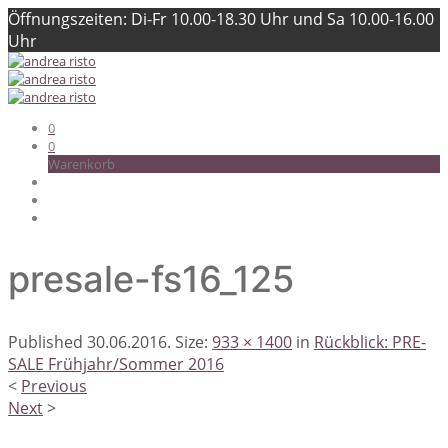
Öffnungszeiten: Di-Fr 10.00-18.30 Uhr und Sa 10.00-16.00
Uhr
0
0
Warenkorb
presale-fs16_125
Published
30.06.2016
. Size:
933 × 1400
in
Rückblick: PRE-
SALE Frühjahr/Sommer 2016
<
Previous
Next
>