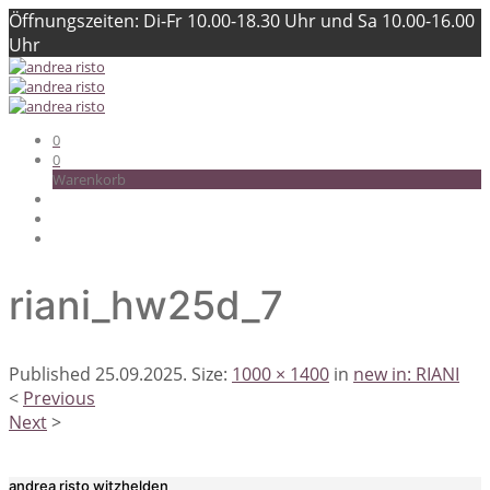
Öffnungszeiten: Di-Fr 10.00-18.30 Uhr und Sa 10.00-16.00
Uhr
0
0
Warenkorb
riani_hw25d_7
Published
25.09.2025
. Size:
1000 × 1400
in
new in: RIANI
<
Previous
Next
>
andrea risto witzhelden