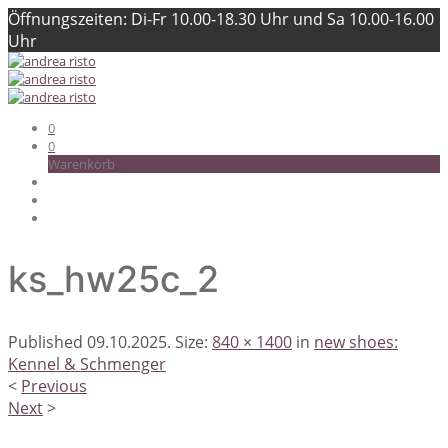
Öffnungszeiten: Di-Fr 10.00-18.30 Uhr und Sa 10.00-16.00
Uhr
0
0
Warenkorb
ks_hw25c_2
Published
09.10.2025
. Size:
840 × 1400
in
new shoes:
Kennel & Schmenger
<
Previous
Next
>