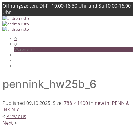
Öffnungszeiten: Di-Fr 10.00-18.30 Uhr und Sa 10.00-16.00
Uhr
0
0
Warenkorb
pennink_hw25b_6
Published
09.10.2025
. Size:
788 × 1400
in
new in: PENN &
INK N.Y
<
Previous
Next
>