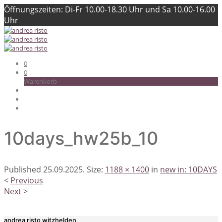
Öffnungszeiten: Di-Fr 10.00-18.30 Uhr und Sa 10.00-16.00
Uhr
0
0
Warenkorb
10days_hw25b_10
Published
25.09.2025
. Size:
1188 × 1400
in
new in: 10DAYS
<
Previous
Next
>
andrea risto witzhelden