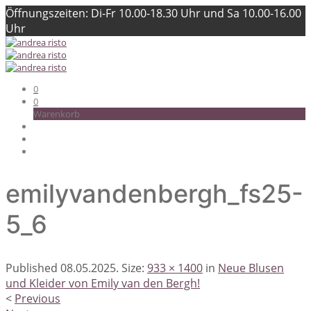
Öffnungszeiten: Di-Fr 10.00-18.30 Uhr und Sa 10.00-16.00
Uhr
0
0
Warenkorb
emilyvandenbergh_fs25-
5_6
Published
08.05.2025
. Size:
933 × 1400
in
Neue Blusen
und Kleider von Emily van den Bergh!
<
Previous