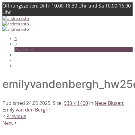
Öffnungszeiten: Di-Fr 10.00-18.30 Uhr und Sa 10.00-16.00
Uhr
0
0
Warenkorb
emilyvandenbergh_hw25
Published
24.09.2025
. Size:
933 × 1400
in
Neue Blusen:
Emily van den Bergh!
<
Previous
Next
>