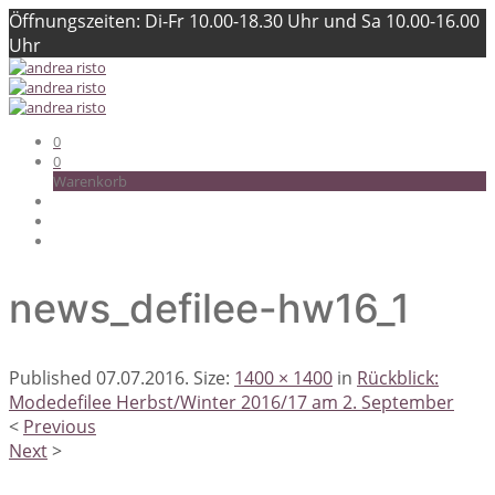
Öffnungszeiten: Di-Fr 10.00-18.30 Uhr und Sa 10.00-16.00
Uhr
0
0
Warenkorb
news_defilee-hw16_1
Published
07.07.2016
. Size:
1400 × 1400
in
Rückblick:
Modedefilee Herbst/Winter 2016/17 am 2. September
<
Previous
Next
>