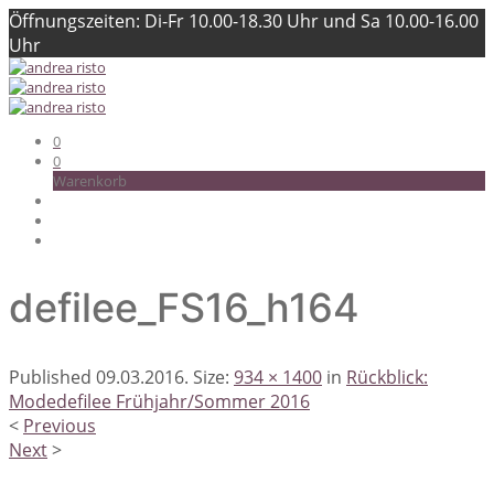
Öffnungszeiten: Di-Fr 10.00-18.30 Uhr und Sa 10.00-16.00
Uhr
0
0
Warenkorb
defilee_FS16_h164
Published
09.03.2016
. Size:
934 × 1400
in
Rückblick:
Modedefilee Frühjahr/Sommer 2016
<
Previous
Next
>