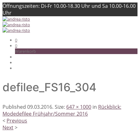
Öffnungszeiten: Di-Fr 10.00-18.30 Uhr und Sa 10.00-16.00
Uhr
0
0
Warenkorb
defilee_FS16_304
Published
09.03.2016
. Size:
647 × 1000
in
Rückblick:
Modedefilee Frühjahr/Sommer 2016
<
Previous
Next
>