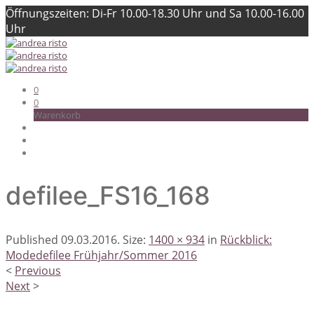
Öffnungszeiten: Di-Fr 10.00-18.30 Uhr und Sa 10.00-16.00
Uhr
0
0
Warenkorb
defilee_FS16_168
Published
09.03.2016
. Size:
1400 × 934
in
Rückblick:
Modedefilee Frühjahr/Sommer 2016
<
Previous
Next
>