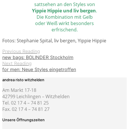
sattsehen an den Styles von
Yippie Hippie und liv bergen
.
Die Kombination mit Gelb
oder Weiß wirkt besonders
erfrischend.
Fotos: Stephanie Spital, liv bergen, Yippie Hippie
Previous Reading
new bags: BOLINDER Stockholm
Next Reading
for men: Neue Styles eingetroffen
andrea risto witzhelden
Am Markt 17-18
42799 Leichlingen – Witzhelden
Tel. 02 17 4 – 74 81 25
Fax. 02 17 4 – 74 81 27
Unsere Öffnungszeiten