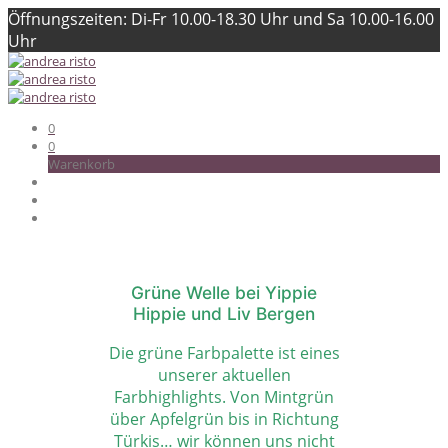
Öffnungszeiten: Di-Fr 10.00-18.30 Uhr und Sa 10.00-16.00
Uhr
0
0
Warenkorb
Grüne Welle bei Yippie
Hippie und Liv Bergen
Die grüne Farbpalette ist eines
unserer aktuellen
Farbhighlights. Von Mintgrün
über Apfelgrün bis in Richtung
Türkis… wir können uns nicht