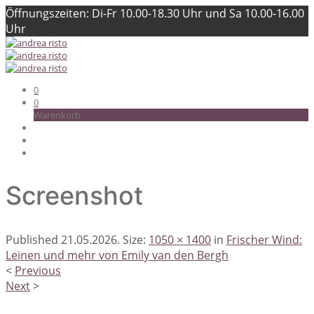
Öffnungszeiten: Di-Fr 10.00-18.30 Uhr und Sa 10.00-16.00
Uhr
0
0
Warenkorb
Screenshot
Published
21.05.2026
. Size:
1050 × 1400
in
Frischer Wind:
Leinen und mehr von Emily van den Bergh
<
Previous
Next
>