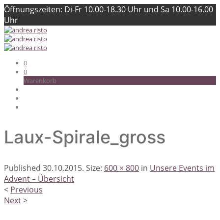
Öffnungszeiten: Di-Fr 10.00-18.30 Uhr und Sa 10.00-16.00
Uhr
0
0
Warenkorb
Laux-Spirale_gross
Published
30.10.2015
. Size:
600 × 800
in
Unsere Events im
Advent – Übersicht
<
Previous
Next
>